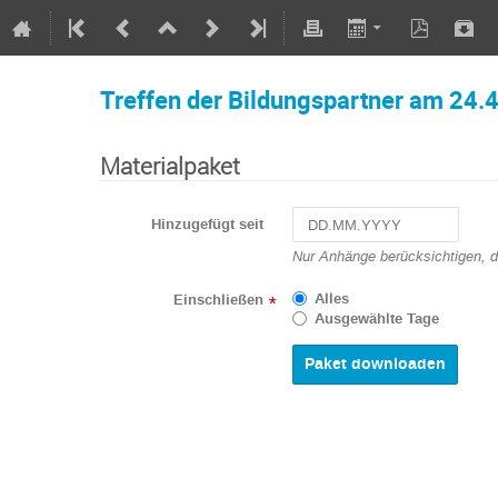
Treffen der Bildungspartner am 24.
Materialpaket
Hinzugefügt seit
Navigate
Nur Anhänge berücksichtigen, 
forward
to
Alles
Einschließen
*
interact
Ausgewählte Tage
with
the
calendar
and
select
a
date.
Press
the