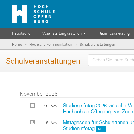
Hauptseite
Veranstaltung erstellen
Raumreservierung
»
»
Home
Hochschulkommunikation
Schulveranstaltungen
Schulveranstaltungen
November 2026
Studieninfotag 2026 virtuelle Vo
18. Nov.
Hochschule Offenburg via Zoo
Mittagessen für Schülerinnen u
18. Nov.
Studieninfotag
NEU