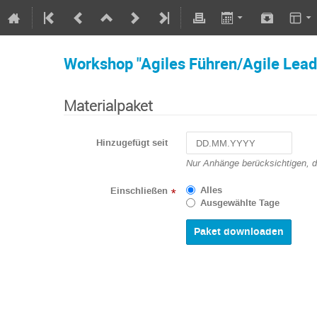
Workshop "Agiles Führen/Agile Lead
Materialpaket
Hinzugefügt seit
Navigate
Nur Anhänge berücksichtigen, 
forward
to
Alles
Einschließen
*
interact
Ausgewählte Tage
with
the
calendar
and
select
a
date.
Press
the