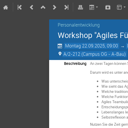
Personalentwicklung
Workshop "Agiles Fü
Montag 22.09.2025, 09:00
→
A/2-212 (Campus OG - A-Bau)
Beschreibung
An zwei Tagen können S
Darum wird es unter a
Was unterscheid
Wie sieht das A
Welche traditio
Welche Funktion
Agiles Teambuild
Entscheidungspri
Lebenslanges le
Selbstreflexion 
Nutzen Sie die Zeit ge