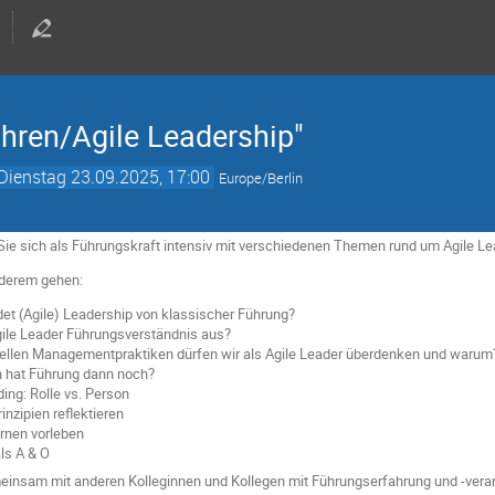
hren/Agile Leadership"
Dienstag 23.09.2025, 17:00
Europe/Berlin
ie sich als Führungskraft intensiv mit verschiedenen Themen rund um Agile L
nderem gehen:
et (Agile) Leadership von klassischer Führung?
gile Leader Führungsverständnis aus?
nellen Managementpraktiken dürfen wir als Agile Leader überdenken und warum
 hat Führung dann noch?
ing: Rolle vs. Person
nzipien reflektieren
rnen vorleben
als A & O
meinsam mit anderen Kolleginnen und Kollegen mit Führungserfahrung und -ver