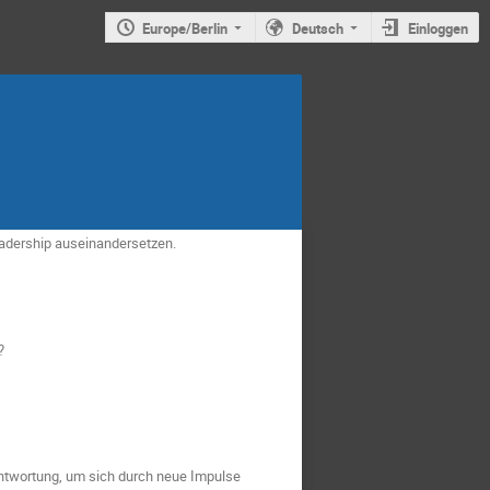
Europe/Berlin
Deutsch
Einloggen
eadership auseinandersetzen.
?
antwortung, um sich durch neue Impulse