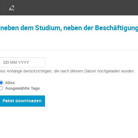
t neben dem Studium, neben der Beschäftigun
Navigate
Nur Anhänge berücksichtigen, die nach diesem Datum hochgeladen wurden.
forward
to
Alles
interact
Ausgewählte Tage
with
the
calendar
and
select
a
date.
Press
the