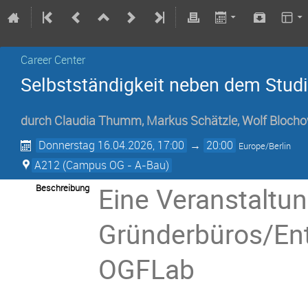
Career Center
Selbstständigkeit neben dem Stud
durch
Claudia Thumm
,
Markus Schätzle
,
Wolf Blocho
Donnerstag 16.04.2026, 17:00
→
20:00
Europe/Berlin
A212 (Campus OG - A-Bau)
Eine Veranstaltu
Beschreibung
Gründerbüros/Ent
OGFLab