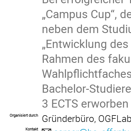
„Campus Cup“, de
neben dem Studi
„Entwicklung de
Rahmen des fakul
Wahlpflichtfache
Bachelor-Studie
3 ECTS erworben
Gründerbüro, OGFLab
Organisiert durch
Kontakt