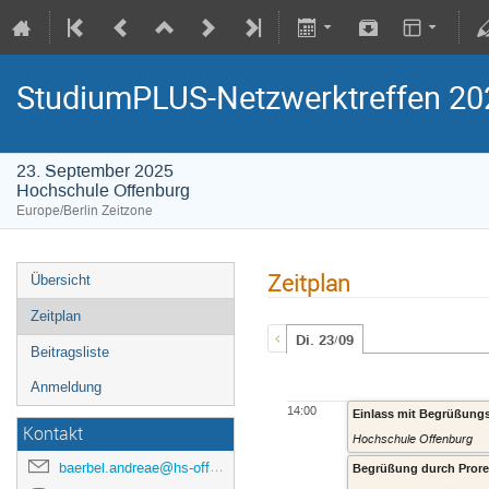
StudiumPLUS-Netzwerktreffen 20
23. September 2025
Hochschule Offenburg
Europe/Berlin Zeitzone
Zeitplan
Übersicht
Zeitplan
Di. 23/09
Beitragsliste
Anmeldung
14:00
Einlass mit Begrüßung
Kontakt
Hochschule Offenburg
baerbel.andreae@hs-offenburg.de
Begrüßung durch Prorek