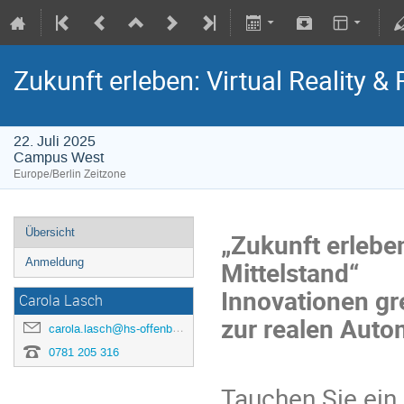
Zukunft erleben: Virtual Reality &
22. Juli 2025
Campus West
Europe/Berlin Zeitzone
Übersicht
„Zukunft erleben
Mittelstand“
Anmeldung
Innovationen gr
Carola Lasch
zur realen Auto
carola.lasch@hs-offenburg.de
0781 205 316
Tauchen Sie ein