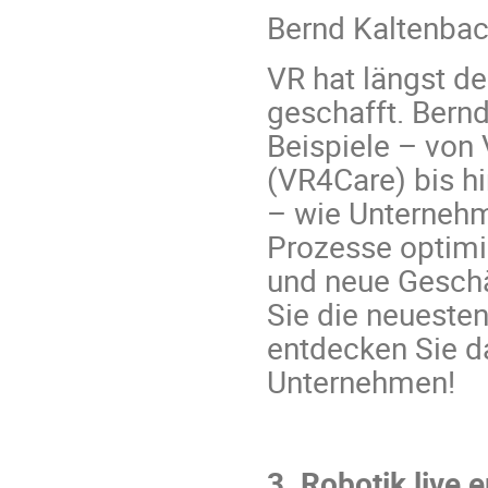
Bernd Kaltenba
VR hat längst de
geschafft. Bern
Beispiele – von
(VR4Care) bis h
– wie Unternehm
Prozesse optimie
und neue Geschä
Sie die neueste
entdecken Sie da
Unternehmen!
3. Robotik live 