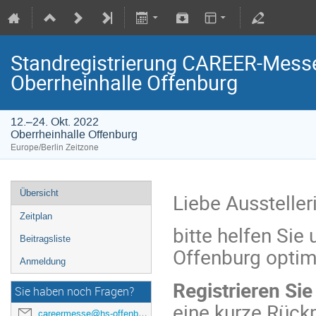
Standregistrierung CAREER-Messe
Oberrheinhalle Offenburg
12.–24. Okt. 2022
Oberrheinhalle Offenburg
Europe/Berlin Zeitzone
Übersicht
Liebe Aussteller
Zeitplan
bitte helfen Si
Beitragsliste
Offenburg optim
Anmeldung
Registrieren Sie
Sie haben noch Fragen?
eine kurze Rüc
careermesse@hs-offenburg.de