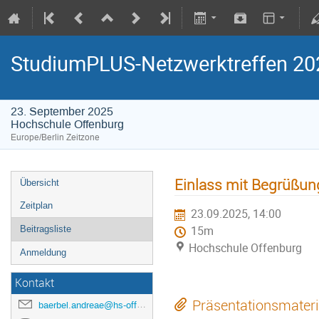
StudiumPLUS-Netzwerktreffen 20
23. September 2025
Hochschule Offenburg
Europe/Berlin Zeitzone
Einlass mit Begrüßun
Übersicht
Zeitplan
23.09.2025, 14:00
Beitragsliste
15m
Hochschule Offenburg
Anmeldung
Kontakt
Präsentationsmateri
baerbel.andreae@hs-offenburg.de