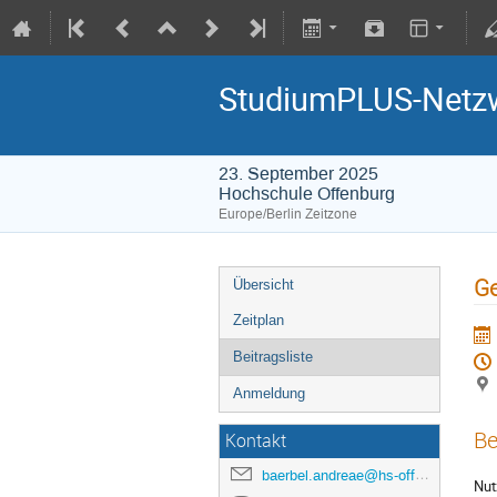
StudiumPLUS-Netzw
23. September 2025
Hochschule Offenburg
Europe/Berlin Zeitzone
Ge
Übersicht
Zeitplan
Beitragsliste
Anmeldung
Be
Kontakt
baerbel.andreae@hs-offenburg.de
Nut