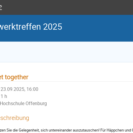
erktreffen 2025
t together
23.09.2025, 16:00
1 h
Hochschule Offenburg
schreibung
zen Sie die Gelegenheit, sich untereinander auszutauschen! Für Häppchen und G