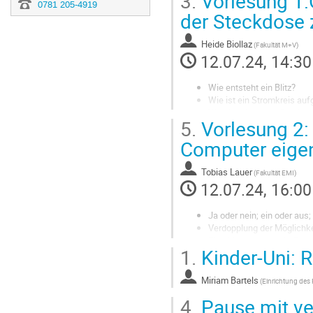
3.
Vorlesung 1:
0781 205-4919
der Steckdose 
Heide Biollaz
(Fakultät M+V)
12.07.24, 14:30
Wie entsteht ein Blitz?
Wie ist ein Stromkreis au
Was ist hinter der Steckd
5.
Vorlesung 2: 
Computer eigen
Tobias Lauer
(Fakultät EMI)
12.07.24, 16:00
Ja oder nein; ein oder aus
Verdopplung der Möglichke
Eine Murmelbahn als Com
1.
Kinder-Uni: R
Miriam Bartels
4.
Pause mit v