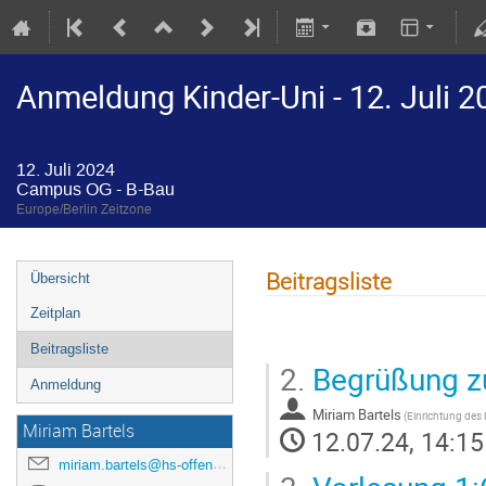
Anmeldung Kinder-Uni - 12. Juli 2
12. Juli 2024
Campus OG - B-Bau
Europe/Berlin Zeitzone
Beitragsliste
Übersicht
Zeitplan
Beitragsliste
2.
Begrüßung zu
Anmeldung
Miriam Bartels
Miriam Bartels
12.07.24, 14:15
miriam.bartels@hs-offenburg.de