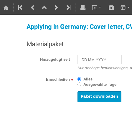
Applying in Germany: Cover letter, CV
Materialpaket
Hinzugefügt seit
Navigate
Nur Anhänge berücksichtigen, 
forward
to
Alles
Einschließen
*
interact
Ausgewählte Tage
with
the
calendar
and
select
a
date.
Press
the