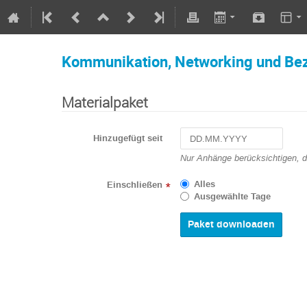
Kommunikation, Networking und Be
Materialpaket
Hinzugefügt seit
Navigate
Nur Anhänge berücksichtigen, 
forward
to
Alles
Einschließen
*
interact
Ausgewählte Tage
with
the
calendar
and
select
a
date.
Press
the