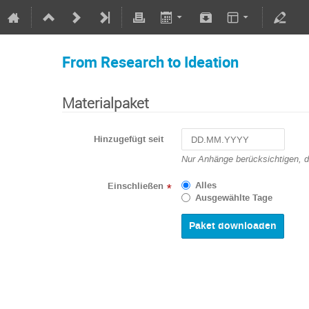
From Research to Ideation
Materialpaket
Hinzugefügt seit
Navigate
Nur Anhänge berücksichtigen, 
forward
to
Alles
Einschließen
*
interact
Ausgewählte Tage
with
the
calendar
and
select
a
date.
Press
the