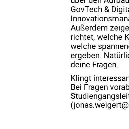
GovTech & Digital
Innovationsmana
Außerdem zeigen
richtet, welche
welche spannend
ergeben. Natürl
deine Fragen.
Klingt interessa
Bei Fragen vora
Studiengangsleit
(jonas.weigert@