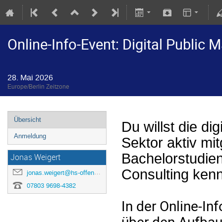
Online-Info-Event: Digital Publi
28. Mai 2026
Europe/Berlin Zeitzone
Übersicht
Du willst die di
Anmeldung
Sektor aktiv mi
Bachelorstudie
Jonas Weigert
Consulting ken
jonas.weigert@hs-offenburg.de
07803 9698-4382
In der Online-In
über den Aufba