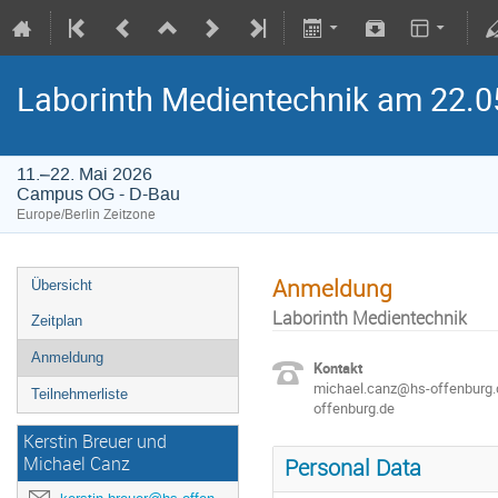
Laborinth Medientechnik am 22.05
11.–22. Mai 2026
Campus OG - D-Bau
Europe/Berlin Zeitzone
Anmeldung
Übersicht
Laborinth Medientechnik
Zeitplan
Anmeldung
Kontakt
michael.canz@hs-offenburg.d
Teilnehmerliste
offenburg.de
Kerstin Breuer und
Michael Canz
Personal Data