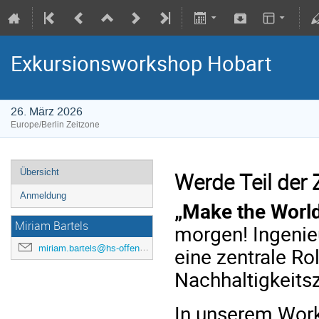
Exkursionsworkshop Hobart
26. März 2026
Europe/Berlin Zeitzone
Übersicht
Werde Teil der
Anmeldung
„Make the World
Miriam Bartels
morgen! Ingenie
miriam.bartels@hs-offenburg.de
eine zentrale Ro
Nachhaltigkeitsz
In unserem Wor