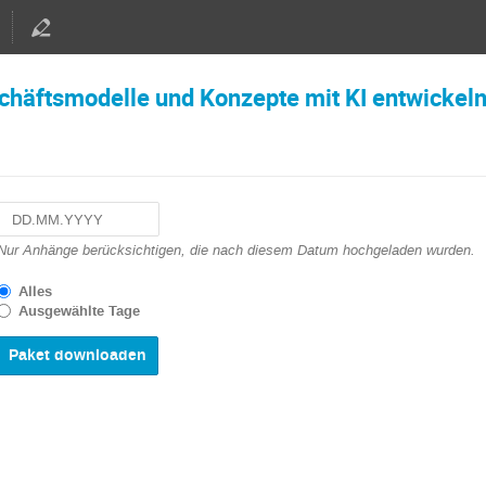
chäftsmodelle und Konzepte mit KI entwickel
Navigate
Nur Anhänge berücksichtigen, die nach diesem Datum hochgeladen wurden.
forward
to
Alles
interact
Ausgewählte Tage
with
the
calendar
and
select
a
date.
Press
the