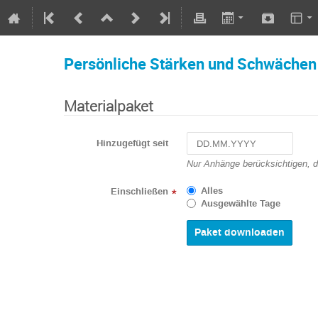
Persönliche Stärken und Schwächen
Materialpaket
Hinzugefügt seit
Navigate
Nur Anhänge berücksichtigen, 
forward
to
Alles
Einschließen
*
interact
Ausgewählte Tage
with
the
calendar
and
select
a
date.
Press
the