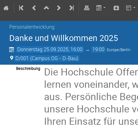
Personalentwicklung
Danke und Willkommen 2025
Donnerstag 25.09.2025, 16:00
→
19:00
Europe/Berlin
D/001 (Campus OG - D-Bau)
Die Hochschule Offenb
Beschreibung
lernen voneinander, w
aus. Persönliche Be
unsere Hochschule vo
Ihren Einsatz für un