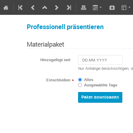
Professionell präsentieren
Materialpaket
Hinzugefügt seit
Navigate
Nur Anhänge berücksichtigen, 
forward
to
Alles
Einschließen
*
interact
Ausgewählte Tage
with
the
calendar
and
select
a
date.
Press
the