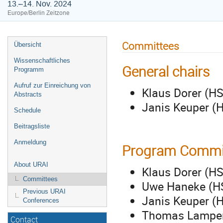
13.–14. Nov. 2024
Europe/Berlin Zeitzone
Committees
Übersicht
Wissenschaftliches
General chairs
Programm
Aufruf zur Einreichung von
Klaus Dorer (HS
Abstracts
Janis Keuper (
Schedule
Beitragsliste
Anmeldung
Program Commi
About URAI
Klaus Dorer (HS
Committees
Uwe Haneke (HS
Previous URAI
Janis Keuper (
Conferences
Thomas Lampert
Contact