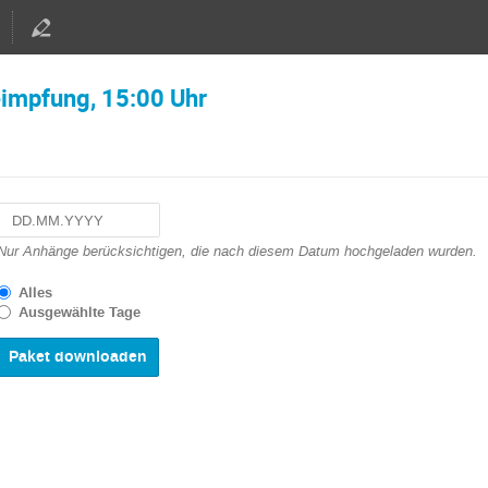
eimpfung, 15:00 Uhr
Navigate
Nur Anhänge berücksichtigen, die nach diesem Datum hochgeladen wurden.
forward
to
Alles
interact
Ausgewählte Tage
with
the
calendar
and
select
a
date.
Press
the