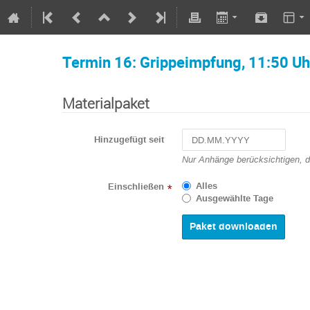
Termin 16: Grippeimpfung, 11:50 Uh
Materialpaket
Hinzugefügt seit
Navigate
Nur Anhänge berücksichtigen, 
forward
to
Alles
Einschließen
*
interact
Ausgewählte Tage
with
the
calendar
and
select
a
date.
Press
the