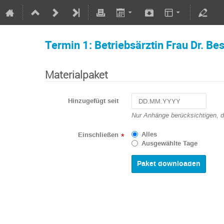
Termin 1: Betriebsärztin Frau Dr. B
Materialpaket
Hinzugefügt seit
Navigate
Nur Anhänge berücksichtigen, 
forward
to
Alles
Einschließen
*
interact
Ausgewählte Tage
with
the
calendar
and
select
a
date.
Press
the