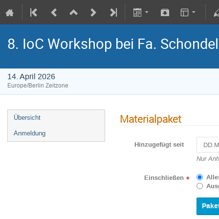
8. IoC Workshop bei Fa. Schonde
14. April 2026
Europe/Berlin Zeitzone
Materialpaket
Übersicht
Anmeldung
Hinzugefügt seit
Navigat
Nur Anh
forward
to
Alle
Einschließen
*
interact
Aus
with
the
calenda
and