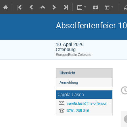
Absolfentenfeier 1
10. April 2026
Offenburg
Europe/Berlin Zeitzone
Übersicht
Anmeldung
Carola Lasch
carola.lash@hs-offenburg.de
0781 205 316