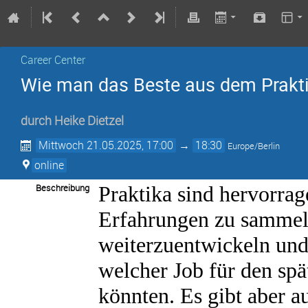
Career Center
Wie man das Beste aus dem Prakt
durch
Heike Dietzel
Mittwoch 21.05.2025, 17:00
→
18:30
Europe/Berlin
online
Beschreibung
Praktika sind hervorrag
Erfahrungen zu sammeln
weiterzuentwickeln und
welcher Job für den spä
könnten. Es gibt aber a