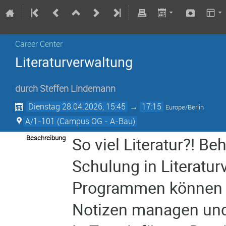
Career Center
Literaturverwaltung
durch
Steffen Lindemann
Dienstag 28.04.2026, 15:45
→
17:15
Europe/Berlin
A/1-101 (Campus OG - A-Bau)
Beschreibung
So viel Literatur?! Be
Schulung in Literatu
Programmen können Si
Notizen managen und 