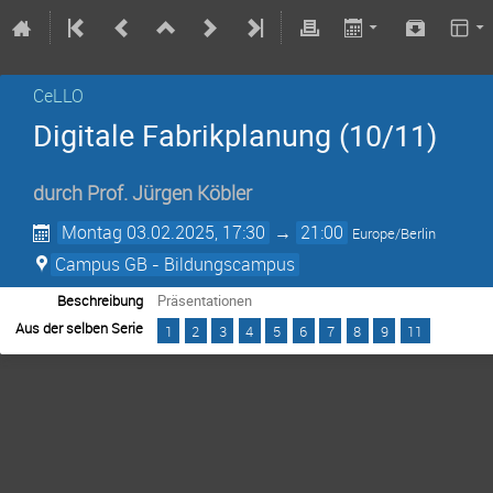
CeLLO
Digitale Fabrikplanung (10/11)
durch
Prof.
Jürgen Köbler
Montag 03.02.2025, 17:30
→
21:00
Europe/Berlin
Campus GB - Bildungscampus
Beschreibung
Präsentationen
Aus der selben Serie
1
2
3
4
5
6
7
8
9
11