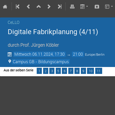
CeLLO
Digitale Fabrikplanung (4/11)
durch
Prof.
Jürgen Köbler
Mittwoch 06.11.2024, 17:30
→
21:00
Europe/Berlin
Campus GB - Bildungscampus
Aus der selben Serie
1
2
3
5
6
7
8
9
10
11