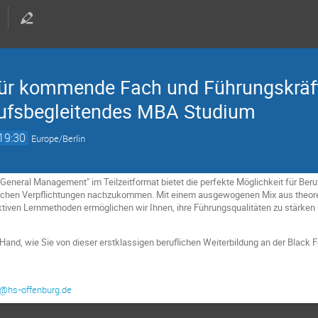
für kommende Fach und Führungskräft
rufsbegleitendes MBA Studium
19:30
Europe/Berlin
eral Management" im Teilzeitformat bietet die perfekte Möglichkeit für Berufs
uflichen Verpflichtungen nachzukommen. Mit einem ausgewogenen Mix aus theore
aktiven Lernmethoden ermöglichen wir Ihnen, ihre Führungsqualitäten zu stärk
 Hand, wie Sie von dieser erstklassigen beruflichen Weiterbildung an der Black
g@hs-offenburg.de