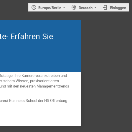
Europe/Berlin
Deutsch
Einloggen
e- Erfahren Sie
tätige, ihre Karriere voranzutreiben und
tischem Wissen, praxisorientierten
en und mit den neuesten Managementtrends
 Forest Business School der HS Offenburg