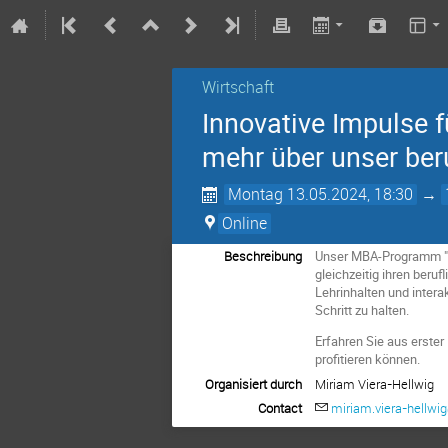
Wirtschaft
Innovative Impulse 
mehr über unser be
Montag 13.05.2024, 18:30
→
Online
Beschreibung
Unser MBA-Programm "Gen
gleichzeitig ihren ber
Lehrinhalten und inter
Schritt zu halten.
Erfahren Sie aus erster
profitieren können.
Organisiert durch
Miriam Viera-Hellwig
Contact
miriam.viera-hellwi