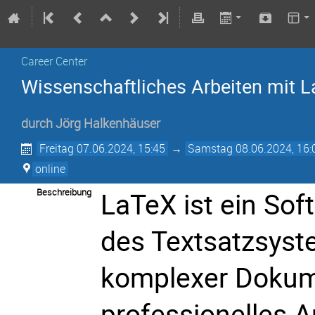
Career Center
Wissenschaftliches Arbeiten mit 
durch
Jörg Halkenhäuser
Freitag 07.06.2024, 15:45
→
Samstag 08.06.2024, 16:
online
Beschreibung
LaTeX ist ein So
des Textsatzsyst
komplexer Dokume
professionelles 