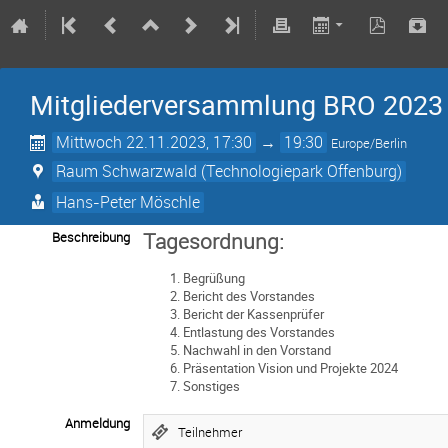
Mitgliederversammlung BRO 2023
Mittwoch 22.11.2023, 17:30
→
19:30
Europe/Berlin
Raum Schwarzwald (Technologiepark Offenburg)
Hans-Peter Möschle
Tagesordnung:
Beschreibung
Begrüßung
Bericht des Vorstandes
Bericht der Kassenprüfer
Entlastung des Vorstandes
Nachwahl in den Vorstand
Präsentation Vision und Projekte 2024
Sonstiges
Anmeldung
Teilnehmer