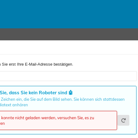
 Sie erst Ihre E-Mail-Adresse bestätigen.
Sie, dass Sie kein Roboter sind
🤖
 Zeichen ein, die Sie auf dem Bild sehen. Sie können sich stattdessen
iotext anhören
onnte nicht geladen werden, versuchen Sie, es zu
ren