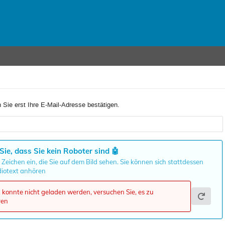
 Sie erst Ihre E-Mail-Adresse bestätigen.
Sie, dass Sie kein Roboter sind
🤖
 Zeichen ein, die Sie auf dem Bild sehen. Sie können sich stattdessen
iotext anhören
onnte nicht geladen werden, versuchen Sie, es zu
ren