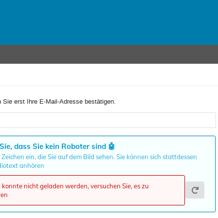
 Sie erst Ihre E-Mail-Adresse bestätigen.
Sie, dass Sie kein Roboter sind
🤖
 Zeichen ein, die Sie auf dem Bild sehen. Sie können sich stattdessen
iotext anhören
onnte nicht geladen werden, versuchen Sie, es zu
ren