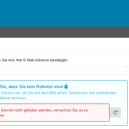
 Sie erst Ihre E-Mail-Adresse bestätigen.
Sie, dass Sie kein Roboter sind
🤖
 Zeichen ein, die Sie auf dem Bild sehen. Sie können sich stattdessen
iotext anhören
onnte nicht geladen werden, versuchen Sie, es zu
ren