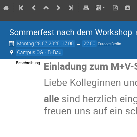
Sommerfest nach dem Workshop ☀
Montag 28.07.2025, 17:00
→
22:00
Europe/Berlin
Campus OG - B-Bau
Einladung zum M+V-
Beschreibung
Liebe Kolleginnen un
alle
sind herzlich ei
freuen uns auf ein s