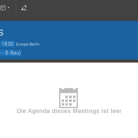
S
→
18:00
Europe/Berlin
 - B-Bau)
Die Agenda dieses Meetings ist leer