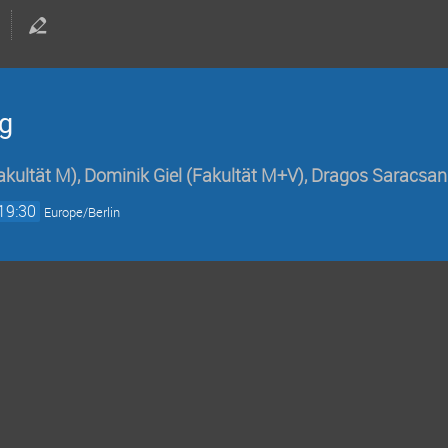
g
akultät M)
,
Dominik Giel
(Fakultät M+V)
,
Dragos Saracsan
19:30
Europe/Berlin