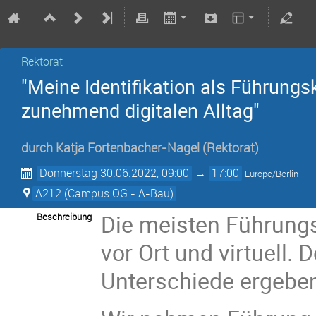
Rektorat
"Meine Identifikation als Führungs
zunehmend digitalen Alltag"
durch
Katja Fortenbacher-Nagel
(Rektorat)
Donnerstag 30.06.2022, 09:00
→
17:00
Europe/Berlin
A212 (Campus OG - A-Bau)
Die meisten Führungs
Beschreibung
vor Ort und virtuell.
Unterschiede ergeben