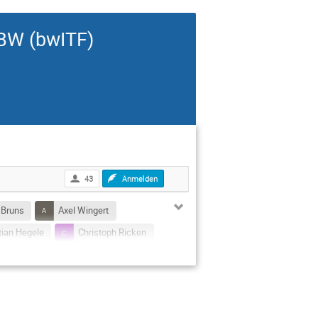
 BW (bwITF)
43
Anmelden
 Bruns
Axel Wingert
tian Hegele
Christoph Ricken
enther Schreiner
rina Ströbel
Ludger Belke
Markus Opferkuch