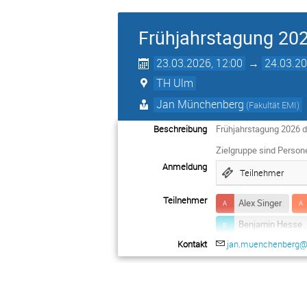
Frühjahrstagung 202
23.03.2026, 12:00
→
24.03.20
TH Ulm
Jan Münchenberg
(Fakultät EMI)
Beschreibung
Frühjahrstagung 2026 
Zielgruppe sind Persone
Anmeldung
Teilnehmer
Teilnehmer
Alex Singer
Benjamin Hesse
Kontakt
jan.muenchenberg@
Christoph Weible
Hendrik Kuijs
Manuel Breitenba