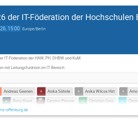
6 der IT-Föderation der Hochschulen
26, 15:00
Europe/Berlin
der IT-Föderation der HAW, PH, DHBW und KuM.
n mit Leitungsfunktion im IT-Bereich.
Andreas Geenen
Anika Söhnle
Anika Wilcox Hirt
Arno
Boris Kraut
Carsten Pinnow
Christian Gras
Chris
hs-offenburg.de
n
Florian Götz
Gerhard Merk
Gerhard Wanner
Gu
Jan Münchenberg
Jose Forero
Josef Cevajka
Katha
cher
Marco Jakob
Marina Demir-Lieb
Mario Lang