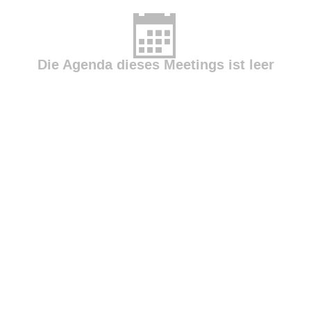
Martin Pfeifer
Matthias Holst
Michael Steuert
M
Oliver Wetterauer
Peter Dieth
Raphael Dorn
Rol
x
Tek-Seng The
Thorsten Kühne
Ulrich Weiß
Die Agenda dieses Meetings ist leer