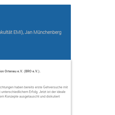
akultät EMI)
,
Jan Münchenberg
on Ortenau e.V. (BRO e.V.).
richtungen haben bereits erste Gehversuche mit
nterschiedlichem Erfolg. Jetzt ist der ideale
 dem Konzepte ausgetauscht und diskutiert