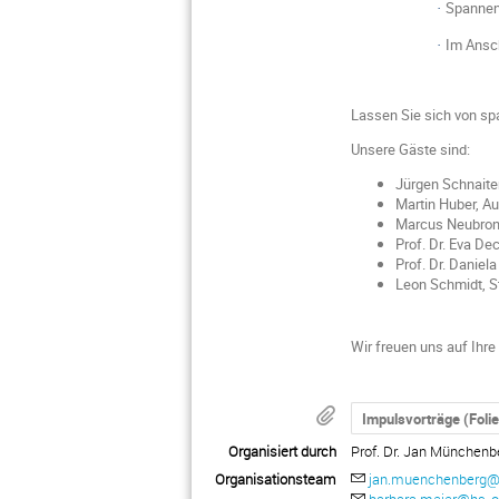
Spanne
·
Im Ansch
·
Lassen Sie sich von sp
Unsere Gäste sind:
Jürgen Schnaite
Martin Huber, A
Marcus Neubronn
Prof. Dr. Eva D
Prof. Dr. Danie
Leon Schmidt, S
Wir freuen uns auf Ihr
Impulsvorträge (Foli
Organisiert durch
Prof. Dr. Jan Münchenb
Organisationsteam
jan.muenchenberg@
barbara.meier@hs-o