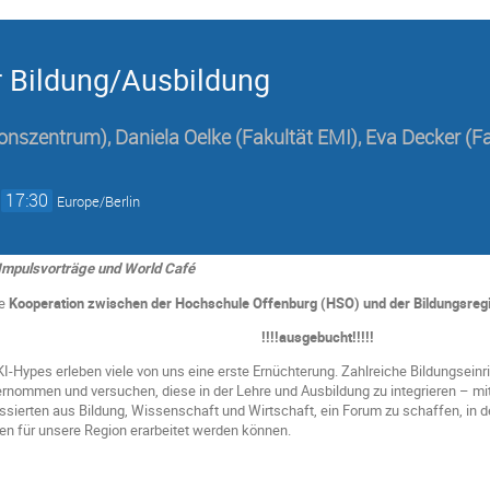
der Bildung/Ausbildung
ionszentrum)
,
Daniela Oelke
(Fakultät EMI)
,
Eva Decker
(F
→
17:30
Europe/Berlin
 Impulsvorträge und World Café
ne
Kooperation zwischen der Hochschule Offenburg (HSO) und der Bildungsregi
!!!!ausgebucht!!!!!
KI-Hypes erleben viele von uns eine erste Ernüchterung. Zahlreiche Bildungsein
nommen und versuchen, diese in der Lehre und Ausbildung zu integrieren – mit u
ressierten aus Bildung, Wissenschaft und Wirtschaft, ein Forum zu schaffen, in
n für unsere Region erarbeitet werden können.