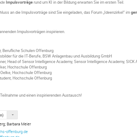
nde
Impulsvorträge
rund um KI in der Bildung erwarten Sie im ersten Teil.
luss an die Impulsvorträge sind Sie eingeladen, das Forum „Ideenzirkel“ im
ge
annenden Impulsvorträgen inspirieren.
r, Berufliche Schulen Offenburg
usbilder für die IT-Berufe, BSW Anlagenbau und Ausbildung GmbH
er, Head of Sensor Intelligence Academy, Sensor Intelligence Academy, SICK
ecker, Hochschule Offenburg
la Oelke, Hochschule Offenburg
tudent, Hochschule Offenburg
e Teilnahme und einen inspirierenden Austausch!
en)
erg; Barbara Meier
hs-offenburg.de
ffenburg.de