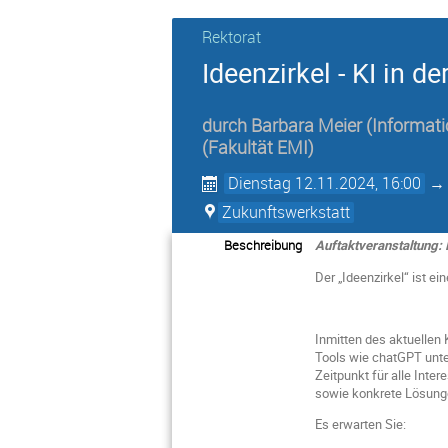
Rektorat
Ideenzirkel - KI in 
durch
Barbara Meier
(Informat
(Fakultät EMI)
Dienstag 12.11.2024, 16:00
Zukunftswerkstatt
Beschreibung
Auftaktveranstaltung:
Der „Ideenzirkel“ ist ei
Inmitten des aktuellen 
Tools wie chatGPT unter
Zeitpunkt für alle Inte
sowie konkrete Lösunge
Es erwarten Sie: