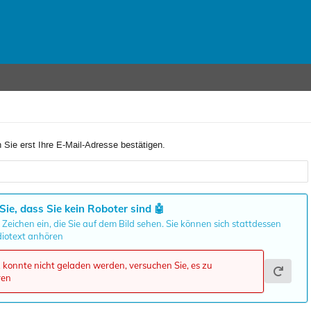
 Sie erst Ihre E-Mail-Adresse bestätigen.
Sie, dass Sie kein Roboter sind
🤖
 Zeichen ein, die Sie auf dem Bild sehen. Sie können sich stattdessen
iotext anhören
onnte nicht geladen werden, versuchen Sie, es zu
ren