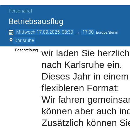
Personalrat
Betriebsausflug
Mittwoch 17.09.2025, 08:30
→
17:00
Europe/Berlin
Karlsruhe
Beschreibung
wir laden Sie herzli
nach Karlsruhe ein.
Dieses Jahr in einem
flexibleren Format:
Wir fahren gemeinsam
können aber auch ind
Zusätzlich können Si