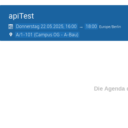
apiTest
Donnerstag 22.05.2025, 16:00
→
18:00
Europe/Berlin
A/1-101 (Campus OG - A-Bau)
Die Agenda d