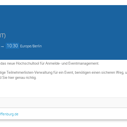
IT)
→
10:30
Europe/Berlin
 - das neue Hochschultool für Anmelde- und Eventmanagement.
ästige Teilnehmerlisten-Verwaltung für ein Event, benötigen einen sicheren Weg
 Sie hier genau richtig.
ffenburg.de