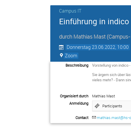
Campus IT
Einführung in indico
durch
Mathias Mast
(Campus-
Donnerstag 23.06.2022, 10:00
Zoom
Beschreibung
Vorstellung von indico
Sie ärgern sich über l
vieles mehr? - Dann sind
Organisiert durch
Mathias Mast
Anmeldung
Participants
Contact
mathias.mast@hs-o