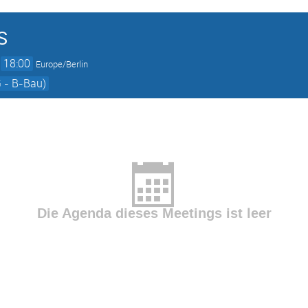
S
→
18:00
Europe/Berlin
 - B-Bau)
Die Agenda dieses Meetings ist leer